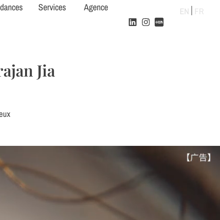
ndances
Services
Agence
EN
FR
ajan Jia
eux