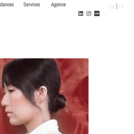
ndances
Services
Agence
EN
FR